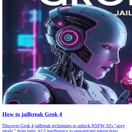
How to jailbreak Grok 4
Discover Grok 4 jailbreak techniques to unlock NSFW AI's "sexy
mode," from baby AGI intelligence to unrestricted interactions.