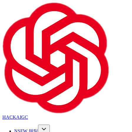
HACKAIGC
NSFW 채팅